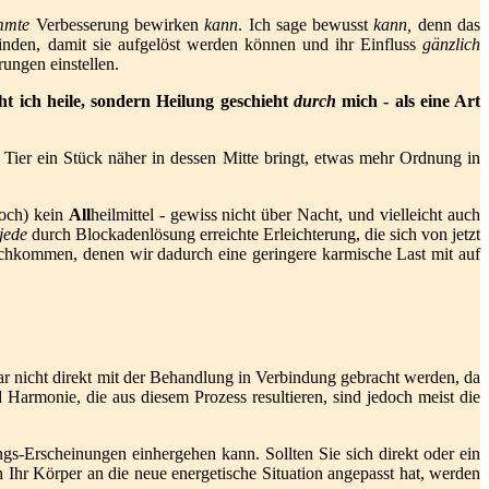
immte
Verbesserung bewirken
kann
. Ich sage bewusst
kann,
denn das
inden, damit sie aufgelöst werden können und ihr Einfluss
gänzlich
ungen einstellen.
t ich heile, sondern Heilung geschieht
durch
mich - als eine Art
Tier ein Stück näher in dessen Mitte bringt, etwas mehr Ordnung in
noch) kein
All
heilmittel - gewiss nicht über Nacht, und vielleicht auch
jede
durch Blockadenlösung erreichte Erleichterung, die sich von jetzt
chkommen, denen wir dadurch eine geringere karmische Last mit auf
ar nicht direkt mit der Behandlung in Verbindung gebracht werden, da
 Harmonie, die aus diesem Prozess resultieren, sind jedoch meist die
s-Erscheinungen einhergehen kann. Sollten Sie sich direkt oder ein
h Ihr Körper an die neue energetische Situation angepasst hat, werden