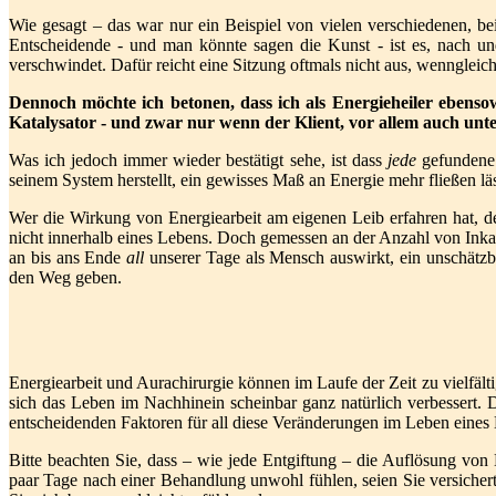
Wie gesagt – das war nur ein Beispiel von vielen verschiedenen, be
Entscheidende - und man könnte sagen die Kunst - ist es, nach 
verschwindet. Dafür reicht eine Sitzung oftmals nicht aus, wennglei
Dennoch möchte ich betonen, dass ich als Energieheiler ebenso
Katalysator - und zwar nur wenn der Klient, vor allem auch unter
Was ich jedoch immer wieder bestätigt sehe, ist dass
jede
gefundene
seinem System herstellt, ein gewisses Maß an Energie mehr fließen läs
Wer die Wirkung von Energiearbeit am eigenen Leib erfahren hat, der
nicht innerhalb eines Lebens. Doch gemessen an der Anzahl von Inkar
an bis ans Ende
all
unserer Tage als Mensch auswirkt, ein unschätzb
den Weg geben.
Energiearbeit und Aurachirurgie können im Laufe der Zeit zu vielfäl
sich das Leben im Nachhinein scheinbar ganz natürlich verbessert. D
entscheidenden Faktoren für all diese Veränderungen im Leben ein
Bitte beachten Sie, dass – wie jede Entgiftung – die Auflösung vo
paar Tage nach einer Behandlung unwohl fühlen, seien Sie versichert,