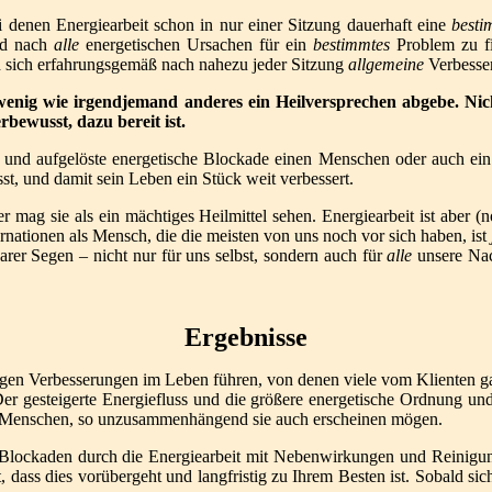
i denen Energiearbeit schon in nur einer Sitzung dauerhaft eine
best
und nach
alle
energetischen Ursachen für ein
bestimmtes
Problem zu f
ch sich erfahrungsgemäß nach nahezu jeder Sitzung
allgemeine
Verbesser
wenig wie irgendjemand anderes ein Heilversprechen abgebe. Nich
bewusst, dazu bereit ist.
 und aufgelöste energetische Blockade einen Menschen oder auch ein 
st, und damit sein Leben ein Stück weit verbessert.
 mag sie als ein mächtiges Heilmittel sehen. Energiearbeit ist aber (
nationen als Mensch, die die meisten von uns noch vor sich haben, ist
arer Segen – nicht nur für uns selbst, sondern auch für
alle
unsere Na
Ergebnisse
tigen Verbesserungen im Leben führen, von denen viele vom Klienten g
er gesteigerte Energiefluss und die größere energetische Ordnung und
es Menschen, so unzusammenhängend sie auch erscheinen mögen.
n Blockaden durch die Energiearbeit mit Nebenwirkungen und Reinigung
 dass dies vorübergeht und langfristig zu Ihrem Besten ist. Sobald sic