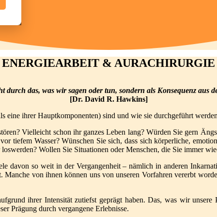
ENERGIEARBEIT & AURACHIRURGIE
cht durch das, was wir sagen oder tun, sondern als Konsequenz aus d
[Dr. David R. Hawkins]
(als eine ihrer Hauptkomponenten) sind und wie sie durchgeführt werden
stören? Vielleicht schon ihr ganzes Leben lang? Würden Sie gern Ängs
or tiefem Wasser? Wünschen Sie sich, dass sich körperliche, emotiona
oswerden? Wollen Sie Situationen oder Menschen, die Sie immer wiede
ele davon so weit in der Vergangenheit – nämlich in anderen Inkarnati
 Manche von ihnen können uns von unseren Vorfahren vererbt worden sei
fgrund ihrer Intensität zutiefst geprägt haben. Das, was wir unsere P
eser Prägung durch vergangene Erlebnisse.