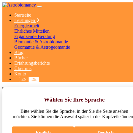
Startseite
Leistungen
Energiearbeit
Ehrliches Mitteilen
Ergänzende Beratung
Biomantie & Astrobiomantie
Geomantie & Astrogeomantie
Blog
Bücher
Erfahrungsberichte
Über uns
Konto
EN
DE
Energiearbeit & Aurachirurgie
Wählen Sie Ihre Sprache
Energiearbeit & Auflösung (karmischer) Blockaden / Entfernung une
Bitte wählen Sie die Sprache, in der Sie die Seite ansehen
möchten. Sie können die Auswahl später in der Kopfzeile änder
English
Deutsch