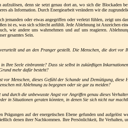
n aufzulösen, denn sie setzt genau dort an, wo sich die Blockaden be
nderes als Information. Durch Energiearbeit verändern wir die zugrunde
jemanden oder etwas angegriffen oder verletzt fühlen, zeigt uns das,
ßen ist es, was sich schlecht anfühlt. Jede Ablehnung ist Anzeichen e
 auch, wie andere uns wahrnehmen und auf uns reagieren. Ablehnun
nser gesamtes Sein.
 verurteilt und an den Pranger gestellt. Die Menschen, die dort vor
n, in Ihre Seele einbrannte? Dass sie selbst in zukünftigen Inkarnati
 Grund mehr dafür besteht?
st vor Menschen, dieses Gefühl der Schande und Demütigung, diese Hil
 Menschen mit Ablehnung zu begegnen oder sie gar zu meiden?
it und durch die unbewusste Angst vor Angriffen genau dieses Verhalte
 in Situationen geraten könnten, in denen Sie sich nicht nur machtlos
n Prägungen auf der energetischen Ebene gefunden und aufgelöst werd
hließlich denen ihrer Nachkommen. Ihre Persönlichkeit, Ihr Verhalten, 