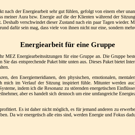
direkt nach der Energiearbeit sehr gut fühlen, gefolgt von einem eher 
luss meiner Aura bzw. Energie auf die der Klienten während der Sitz
ist. Deshalb verschwindet dieser Zustand nach ein paar Tagen wieder. M
nd dafür sein mag, dass viele von ihnen nicht nur eine, sondern mehr
Energiearbeit für eine Gruppe
 Uhr MEZ Energiearbeitssitzungen für eine Gruppe an. Die Gruppe bes
Sie das entsprechende Paket bitte unten aus. Dieses Paket bietet Inter
lten.
kren, den Energiemeridianen, den physischen, emotionalen, mental
 mich im Verlauf der Sitzung inspiriert fühle. Mitunter werden au
Systeme, indem ich die Resonanz zu störenden energetischen Einflüssen
Teilnehmer, aber es handelt sich dennoch um eine umfangreiche Energiea
 profitiert. Es ist daher nicht möglich, es für jemand anderen zu erwerb
haben. Da wir energetisch alle eins sind, werden Energie und Fokus dad