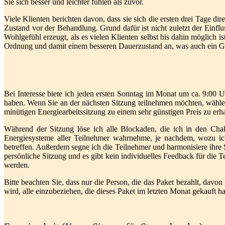
Sie sich besser und leichter fühlen als zuvor.
Viele Klienten berichten davon, dass sie sich die ersten drei Tage 
Zustand vor der Behandlung. Grund dafür ist nicht zuletzt der Einf
Wohlgefühl erzeugt, als es vielen Klienten selbst bis dahin möglich 
Ordnung und damit einem besseren Dauerzustand an, was auch ein Gru
Bei Interesse biete ich jeden ersten Sonntag im Monat um ca. 9:00
haben. Wenn Sie an der nächsten Sitzung teilnehmen möchten, wählen 
minütigen Energiearbeitssitzung zu einem sehr günstigen Preis zu erha
Während der Sitzung löse ich alle Blockaden, die ich in den Cha
Energiesysteme aller Teilnehmer wahrnehme, je nachdem, wozu ich
betreffen. Außerdem segne ich die Teilnehmer und harmonisiere ihre 
persönliche Sitzung und es gibt kein individuelles Feedback für die 
werden.
Bitte beachten Sie, dass nur die Person, die das Paket bezahlt, davon
wird, alle einzubeziehen, die dieses Paket im letzten Monat gekauft 