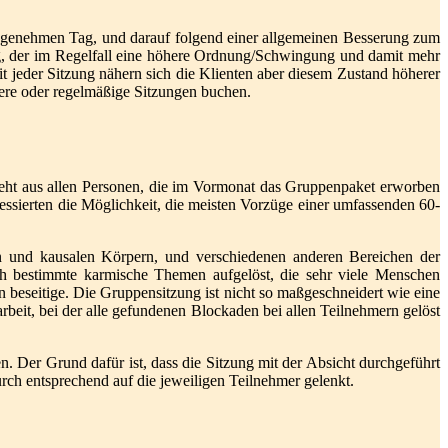
unangenehmen Tag, und darauf folgend einer allgemeinen Besserung zum
ung, der im Regelfall eine höhere Ordnung/Schwingung und damit mehr
it jeder Sitzung nähern sich die Klienten aber diesem Zustand höherer
ere oder regelmäßige Sitzungen buchen.
teht aus allen Personen, die im Vormonat das Gruppenpaket erworben
essierten die Möglichkeit, die meisten Vorzüge einer umfassenden 60-
en und kausalen Körpern, und verschiedenen anderen Bereichen der
ch bestimmte karmische Themen aufgelöst, die sehr viele Menschen
 beseitige. Die Gruppensitzung ist nicht so maßgeschneidert wie eine
rbeit, bei der alle gefundenen Blockaden bei allen Teilnehmern gelöst
en. Der Grund dafür ist, dass die Sitzung mit der Absicht durchgeführt
urch entsprechend auf die jeweiligen Teilnehmer gelenkt.