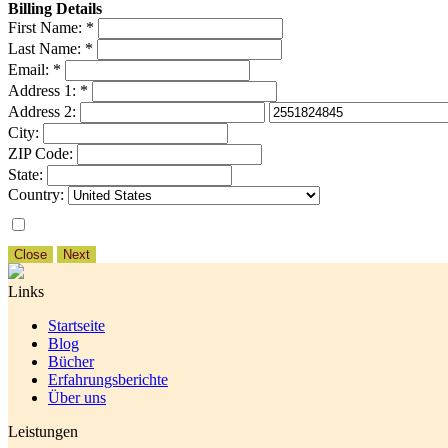
Billing Details
First Name:
*
Last Name:
*
Email:
*
Address 1:
*
Address 2:
City:
ZIP Code:
State:
Country:
Close
Next
Links
Startseite
Blog
Bücher
Erfahrungsberichte
Über uns
Leistungen